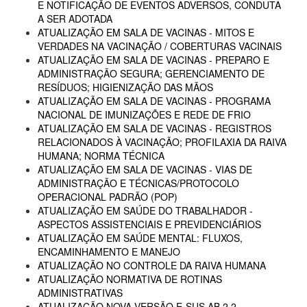
E NOTIFICAÇÃO DE EVENTOS ADVERSOS, CONDUTA
A SER ADOTADA
ATUALIZAÇÃO EM SALA DE VACINAS - MITOS E
VERDADES NA VACINAÇÃO / COBERTURAS VACINAIS
ATUALIZAÇÃO EM SALA DE VACINAS - PREPARO E
ADMINISTRAÇÃO SEGURA; GERENCIAMENTO DE
RESÍDUOS; HIGIENIZAÇÃO DAS MÃOS
ATUALIZAÇÃO EM SALA DE VACINAS - PROGRAMA
NACIONAL DE IMUNIZAÇÕES E REDE DE FRIO
ATUALIZAÇÃO EM SALA DE VACINAS - REGISTROS
RELACIONADOS À VACINAÇÃO; PROFILAXIA DA RAIVA
HUMANA; NORMA TÉCNICA
ATUALIZAÇÃO EM SALA DE VACINAS - VIAS DE
ADMINISTRAÇÃO E TÉCNICAS/PROTOCOLO
OPERACIONAL PADRÃO (POP)
ATUALIZAÇÃO EM SAÚDE DO TRABALHADOR -
ASPECTOS ASSISTENCIAIS E PREVIDENCIÁRIOS
ATUALIZAÇÃO EM SAÚDE MENTAL: FLUXOS,
ENCAMINHAMENTO E MANEJO
ATUALIZAÇÃO NO CONTROLE DA RAIVA HUMANA
ATUALIZAÇÃO NORMATIVA DE ROTINAS
ADMINISTRATIVAS
ATUALIZAÇÃO NOVA VERSÃO E-SUS AB 2.2