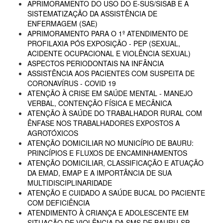
APRIMORAMENTO DO USO DO E-SUS/SISAB E A
SISTEMATIZAÇÃO DA ASSISTÊNCIA DE
ENFERMAGEM (SAE)
APRIMORAMENTO PARA O 1º ATENDIMENTO DE
PROFILAXIA PÓS EXPOSIÇÃO - PEP (SEXUAL,
ACIDENTE OCUPACIONAL E VIOLÊNCIA SEXUAL)
ASPECTOS PERIODONTAIS NA INFÂNCIA
ASSISTÊNCIA AOS PACIENTES COM SUSPEITA DE
CORONAVÍRUS - COVID 19
ATENÇÃO À CRISE EM SAÚDE MENTAL - MANEJO
VERBAL, CONTENÇÃO FÍSICA E MECÂNICA
ATENÇÃO À SAÚDE DO TRABALHADOR RURAL COM
ÊNFASE NOS TRABALHADORES EXPOSTOS A
AGROTÓXICOS
ATENÇÃO DOMICILIAR NO MUNICÍPIO DE BAURU:
PRINCÍPIOS E FLUXOS DE ENCAMINHAMENTOS
ATENÇÃO DOMICILIAR, CLASSIFICAÇÃO E ATUAÇÃO
DA EMAD, EMAP E A IMPORTÂNCIA DE SUA
MULTIDISCIPLINARIDADE
ATENÇÃO E CUIDADO A SAÚDE BUCAL DO PACIENTE
COM DEFICIÊNCIA
ATENDIMENTO À CRIANÇA E ADOLESCENTE EM
SITUAÇÃO DE VIOLÊNCIA DA SMS DE BAURU-SP