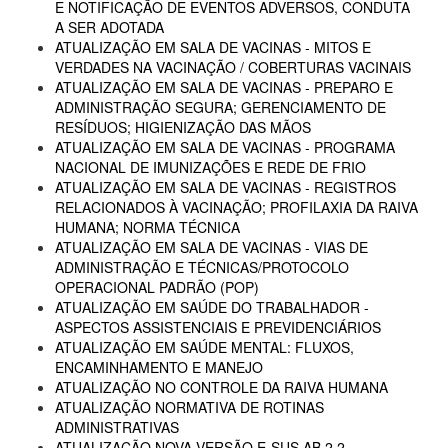
E NOTIFICAÇÃO DE EVENTOS ADVERSOS, CONDUTA
A SER ADOTADA
ATUALIZAÇÃO EM SALA DE VACINAS - MITOS E
VERDADES NA VACINAÇÃO / COBERTURAS VACINAIS
ATUALIZAÇÃO EM SALA DE VACINAS - PREPARO E
ADMINISTRAÇÃO SEGURA; GERENCIAMENTO DE
RESÍDUOS; HIGIENIZAÇÃO DAS MÃOS
ATUALIZAÇÃO EM SALA DE VACINAS - PROGRAMA
NACIONAL DE IMUNIZAÇÕES E REDE DE FRIO
ATUALIZAÇÃO EM SALA DE VACINAS - REGISTROS
RELACIONADOS À VACINAÇÃO; PROFILAXIA DA RAIVA
HUMANA; NORMA TÉCNICA
ATUALIZAÇÃO EM SALA DE VACINAS - VIAS DE
ADMINISTRAÇÃO E TÉCNICAS/PROTOCOLO
OPERACIONAL PADRÃO (POP)
ATUALIZAÇÃO EM SAÚDE DO TRABALHADOR -
ASPECTOS ASSISTENCIAIS E PREVIDENCIÁRIOS
ATUALIZAÇÃO EM SAÚDE MENTAL: FLUXOS,
ENCAMINHAMENTO E MANEJO
ATUALIZAÇÃO NO CONTROLE DA RAIVA HUMANA
ATUALIZAÇÃO NORMATIVA DE ROTINAS
ADMINISTRATIVAS
ATUALIZAÇÃO NOVA VERSÃO E-SUS AB 2.2