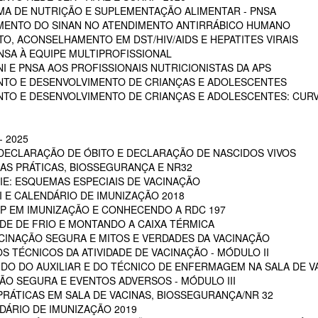
A DE NUTRIÇÃO E SUPLEMENTAÇÃO ALIMENTAR - PNSA
MENTO DO SINAN NO ATENDIMENTO ANTIRRÁBICO HUMANO
, ACONSELHAMENTO EM DST/HIV/AIDS E HEPATITES VIRAIS
NSA À EQUIPE MULTIPROFISSIONAL
I E PNSA AOS PROFISSIONAIS NUTRICIONISTAS DA APS
NTO E DESENVOLVIMENTO DE CRIANÇAS E ADOLESCENTES
NTO E DESENVOLVIMENTO DE CRIANÇAS E ADOLESCENTES: CUR
 2025
 DECLARAÇÃO DE ÓBITO E DECLARAÇÃO DE NASCIDOS VIVOS
OAS PRÁTICAS, BIOSSEGURANÇA E NR32
RIE: ESQUEMAS ESPECIAIS DE VACINAÇÃO
NI E CALENDÁRIO DE IMUNIZAÇÃO 2018
POP EM IMUNIZAÇÃO E CONHECENDO A RDC 197
EDE DE FRIO E MONTANDO A CAIXA TÉRMICA
VACINAÇÃO SEGURA E MITOS E VERDADES DA VACINAÇÃO
S TÉCNICOS DA ATIVIDADE DE VACINAÇÃO - MÓDULO II
 DO DO AUXILIAR E DO TÉCNICO DE ENFERMAGEM NA SALA DE VA
ÇÃO SEGURA E EVENTOS ADVERSOS - MÓDULO III
PRÁTICAS EM SALA DE VACINAS, BIOSSEGURANÇA/NR 32
DÁRIO DE IMUNIZAÇÃO 2019