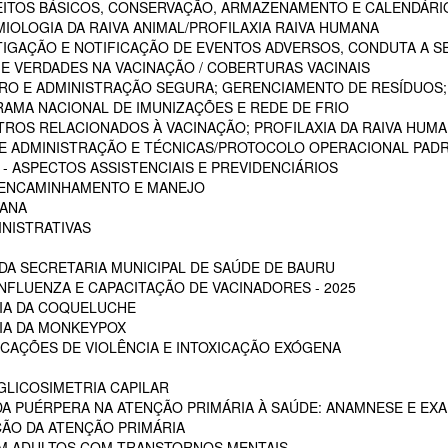
CEITOS BÁSICOS, CONSERVAÇÃO, ARMAZENAMENTO E CALENDÁRI
MIOLOGIA DA RAIVA ANIMAL/PROFILAXIA RAIVA HUMANA
STIGAÇÃO E NOTIFICAÇÃO DE EVENTOS ADVERSOS, CONDUTA A S
 E VERDADES NA VACINAÇÃO / COBERTURAS VACINAIS
ARO E ADMINISTRAÇÃO SEGURA; GERENCIAMENTO DE RESÍDUOS;
RAMA NACIONAL DE IMUNIZAÇÕES E REDE DE FRIO
STROS RELACIONADOS À VACINAÇÃO; PROFILAXIA DA RAIVA HUM
 DE ADMINISTRAÇÃO E TÉCNICAS/PROTOCOLO OPERACIONAL PADR
 ASPECTOS ASSISTENCIAIS E PREVIDENCIÁRIOS
, ENCAMINHAMENTO E MANEJO
MANA
INISTRATIVAS
A SECRETARIA MUNICIPAL DE SAÚDE DE BAURU
NFLUENZA E CAPACITAÇÃO DE VACINADORES - 2025
CIA DA COQUELUCHE
CIA DA MONKEYPOX
ICAÇÕES DE VIOLÊNCIA E INTOXICAÇÃO EXÓGENA
LICOSIMETRIA CAPILAR
DA PUÉRPERA NA ATENÇÃO PRIMÁRIA À SAÚDE: ANAMNESE E EXA
ÇÃO DA ATENÇÃO PRIMÁRIA
EM ADULTOS COM TRANSTORNOS MENTAIS