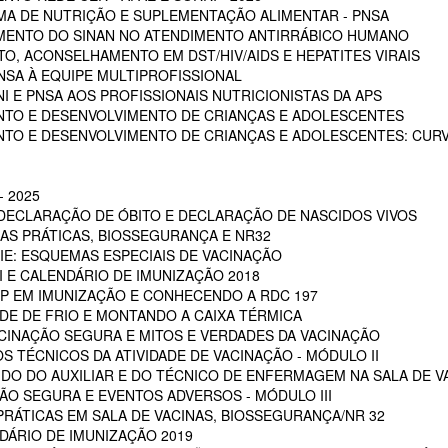
A DE NUTRIÇÃO E SUPLEMENTAÇÃO ALIMENTAR - PNSA
MENTO DO SINAN NO ATENDIMENTO ANTIRRÁBICO HUMANO
, ACONSELHAMENTO EM DST/HIV/AIDS E HEPATITES VIRAIS
NSA À EQUIPE MULTIPROFISSIONAL
I E PNSA AOS PROFISSIONAIS NUTRICIONISTAS DA APS
NTO E DESENVOLVIMENTO DE CRIANÇAS E ADOLESCENTES
NTO E DESENVOLVIMENTO DE CRIANÇAS E ADOLESCENTES: CUR
 2025
 DECLARAÇÃO DE ÓBITO E DECLARAÇÃO DE NASCIDOS VIVOS
OAS PRÁTICAS, BIOSSEGURANÇA E NR32
RIE: ESQUEMAS ESPECIAIS DE VACINAÇÃO
NI E CALENDÁRIO DE IMUNIZAÇÃO 2018
POP EM IMUNIZAÇÃO E CONHECENDO A RDC 197
EDE DE FRIO E MONTANDO A CAIXA TÉRMICA
VACINAÇÃO SEGURA E MITOS E VERDADES DA VACINAÇÃO
S TÉCNICOS DA ATIVIDADE DE VACINAÇÃO - MÓDULO II
 DO DO AUXILIAR E DO TÉCNICO DE ENFERMAGEM NA SALA DE VA
ÇÃO SEGURA E EVENTOS ADVERSOS - MÓDULO III
PRÁTICAS EM SALA DE VACINAS, BIOSSEGURANÇA/NR 32
DÁRIO DE IMUNIZAÇÃO 2019