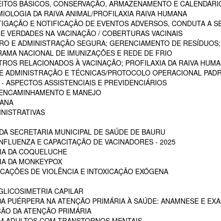
CEITOS BÁSICOS, CONSERVAÇÃO, ARMAZENAMENTO E CALENDÁRI
MIOLOGIA DA RAIVA ANIMAL/PROFILAXIA RAIVA HUMANA
STIGAÇÃO E NOTIFICAÇÃO DE EVENTOS ADVERSOS, CONDUTA A S
 E VERDADES NA VACINAÇÃO / COBERTURAS VACINAIS
ARO E ADMINISTRAÇÃO SEGURA; GERENCIAMENTO DE RESÍDUOS;
RAMA NACIONAL DE IMUNIZAÇÕES E REDE DE FRIO
STROS RELACIONADOS À VACINAÇÃO; PROFILAXIA DA RAIVA HUM
 DE ADMINISTRAÇÃO E TÉCNICAS/PROTOCOLO OPERACIONAL PADR
 ASPECTOS ASSISTENCIAIS E PREVIDENCIÁRIOS
, ENCAMINHAMENTO E MANEJO
MANA
INISTRATIVAS
A SECRETARIA MUNICIPAL DE SAÚDE DE BAURU
NFLUENZA E CAPACITAÇÃO DE VACINADORES - 2025
CIA DA COQUELUCHE
CIA DA MONKEYPOX
ICAÇÕES DE VIOLÊNCIA E INTOXICAÇÃO EXÓGENA
LICOSIMETRIA CAPILAR
DA PUÉRPERA NA ATENÇÃO PRIMÁRIA À SAÚDE: ANAMNESE E EXA
ÇÃO DA ATENÇÃO PRIMÁRIA
EM ADULTOS COM TRANSTORNOS MENTAIS