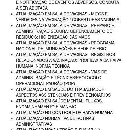
E NOTIFICAÇÃO DE EVENTOS ADVERSOS, CONDUTA
A SER ADOTADA
ATUALIZAÇÃO EM SALA DE VACINAS - MITOS E
VERDADES NA VACINAÇÃO / COBERTURAS VACINAIS
ATUALIZAÇÃO EM SALA DE VACINAS - PREPARO E
ADMINISTRAÇÃO SEGURA; GERENCIAMENTO DE
RESÍDUOS; HIGIENIZAÇÃO DAS MÃOS
ATUALIZAÇÃO EM SALA DE VACINAS - PROGRAMA
NACIONAL DE IMUNIZAÇÕES E REDE DE FRIO
ATUALIZAÇÃO EM SALA DE VACINAS - REGISTROS
RELACIONADOS À VACINAÇÃO; PROFILAXIA DA RAIVA
HUMANA; NORMA TÉCNICA
ATUALIZAÇÃO EM SALA DE VACINAS - VIAS DE
ADMINISTRAÇÃO E TÉCNICAS/PROTOCOLO
OPERACIONAL PADRÃO (POP)
ATUALIZAÇÃO EM SAÚDE DO TRABALHADOR -
ASPECTOS ASSISTENCIAIS E PREVIDENCIÁRIOS
ATUALIZAÇÃO EM SAÚDE MENTAL: FLUXOS,
ENCAMINHAMENTO E MANEJO
ATUALIZAÇÃO NO CONTROLE DA RAIVA HUMANA
ATUALIZAÇÃO NORMATIVA DE ROTINAS
ADMINISTRATIVAS
ATUALIZAÇÃO NOVA VERSÃO E-SUS AB 2.2