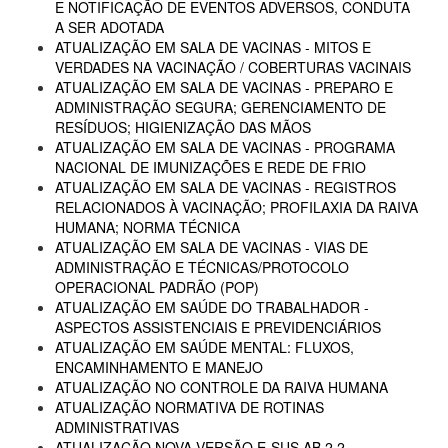
E NOTIFICAÇÃO DE EVENTOS ADVERSOS, CONDUTA
A SER ADOTADA
ATUALIZAÇÃO EM SALA DE VACINAS - MITOS E
VERDADES NA VACINAÇÃO / COBERTURAS VACINAIS
ATUALIZAÇÃO EM SALA DE VACINAS - PREPARO E
ADMINISTRAÇÃO SEGURA; GERENCIAMENTO DE
RESÍDUOS; HIGIENIZAÇÃO DAS MÃOS
ATUALIZAÇÃO EM SALA DE VACINAS - PROGRAMA
NACIONAL DE IMUNIZAÇÕES E REDE DE FRIO
ATUALIZAÇÃO EM SALA DE VACINAS - REGISTROS
RELACIONADOS À VACINAÇÃO; PROFILAXIA DA RAIVA
HUMANA; NORMA TÉCNICA
ATUALIZAÇÃO EM SALA DE VACINAS - VIAS DE
ADMINISTRAÇÃO E TÉCNICAS/PROTOCOLO
OPERACIONAL PADRÃO (POP)
ATUALIZAÇÃO EM SAÚDE DO TRABALHADOR -
ASPECTOS ASSISTENCIAIS E PREVIDENCIÁRIOS
ATUALIZAÇÃO EM SAÚDE MENTAL: FLUXOS,
ENCAMINHAMENTO E MANEJO
ATUALIZAÇÃO NO CONTROLE DA RAIVA HUMANA
ATUALIZAÇÃO NORMATIVA DE ROTINAS
ADMINISTRATIVAS
ATUALIZAÇÃO NOVA VERSÃO E-SUS AB 2.2