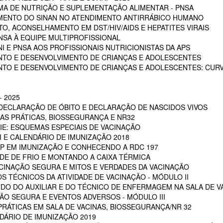
A DE NUTRIÇÃO E SUPLEMENTAÇÃO ALIMENTAR - PNSA
MENTO DO SINAN NO ATENDIMENTO ANTIRRÁBICO HUMANO
, ACONSELHAMENTO EM DST/HIV/AIDS E HEPATITES VIRAIS
NSA À EQUIPE MULTIPROFISSIONAL
I E PNSA AOS PROFISSIONAIS NUTRICIONISTAS DA APS
NTO E DESENVOLVIMENTO DE CRIANÇAS E ADOLESCENTES
NTO E DESENVOLVIMENTO DE CRIANÇAS E ADOLESCENTES: CUR
 2025
 DECLARAÇÃO DE ÓBITO E DECLARAÇÃO DE NASCIDOS VIVOS
OAS PRÁTICAS, BIOSSEGURANÇA E NR32
RIE: ESQUEMAS ESPECIAIS DE VACINAÇÃO
NI E CALENDÁRIO DE IMUNIZAÇÃO 2018
POP EM IMUNIZAÇÃO E CONHECENDO A RDC 197
EDE DE FRIO E MONTANDO A CAIXA TÉRMICA
VACINAÇÃO SEGURA E MITOS E VERDADES DA VACINAÇÃO
S TÉCNICOS DA ATIVIDADE DE VACINAÇÃO - MÓDULO II
 DO DO AUXILIAR E DO TÉCNICO DE ENFERMAGEM NA SALA DE VA
ÇÃO SEGURA E EVENTOS ADVERSOS - MÓDULO III
PRÁTICAS EM SALA DE VACINAS, BIOSSEGURANÇA/NR 32
DÁRIO DE IMUNIZAÇÃO 2019