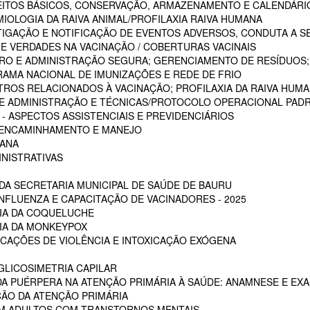
CEITOS BÁSICOS, CONSERVAÇÃO, ARMAZENAMENTO E CALENDÁRI
MIOLOGIA DA RAIVA ANIMAL/PROFILAXIA RAIVA HUMANA
STIGAÇÃO E NOTIFICAÇÃO DE EVENTOS ADVERSOS, CONDUTA A S
 E VERDADES NA VACINAÇÃO / COBERTURAS VACINAIS
ARO E ADMINISTRAÇÃO SEGURA; GERENCIAMENTO DE RESÍDUOS;
RAMA NACIONAL DE IMUNIZAÇÕES E REDE DE FRIO
STROS RELACIONADOS À VACINAÇÃO; PROFILAXIA DA RAIVA HUM
 DE ADMINISTRAÇÃO E TÉCNICAS/PROTOCOLO OPERACIONAL PADR
 ASPECTOS ASSISTENCIAIS E PREVIDENCIÁRIOS
, ENCAMINHAMENTO E MANEJO
MANA
INISTRATIVAS
A SECRETARIA MUNICIPAL DE SAÚDE DE BAURU
NFLUENZA E CAPACITAÇÃO DE VACINADORES - 2025
CIA DA COQUELUCHE
CIA DA MONKEYPOX
ICAÇÕES DE VIOLÊNCIA E INTOXICAÇÃO EXÓGENA
LICOSIMETRIA CAPILAR
DA PUÉRPERA NA ATENÇÃO PRIMÁRIA À SAÚDE: ANAMNESE E EXA
ÇÃO DA ATENÇÃO PRIMÁRIA
EM ADULTOS COM TRANSTORNOS MENTAIS