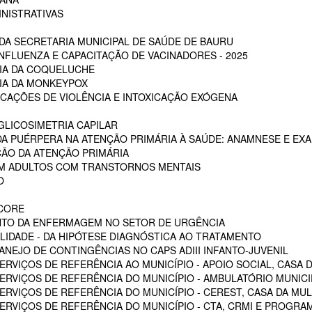
INISTRATIVAS
A SECRETARIA MUNICIPAL DE SAÚDE DE BAURU
NFLUENZA E CAPACITAÇÃO DE VACINADORES - 2025
CIA DA COQUELUCHE
CIA DA MONKEYPOX
ICAÇÕES DE VIOLÊNCIA E INTOXICAÇÃO EXÓGENA
LICOSIMETRIA CAPILAR
DA PUÉRPERA NA ATENÇÃO PRIMÁRIA À SAÚDE: ANAMNESE E EXA
ÇÃO DA ATENÇÃO PRIMÁRIA
EM ADULTOS COM TRANSTORNOS MENTAIS
O
SCORE
NTO DA ENFERMAGEM NO SETOR DE URGÊNCIA
LIDADE - DA HIPÓTESE DIAGNÓSTICA AO TRATAMENTO
NEJO DE CONTINGÊNCIAS NO CAPS ADIII INFANTO-JUVENIL
RVIÇOS DE REFERÊNCIA AO MUNICÍPIO - APOIO SOCIAL, CASA D
RVIÇOS DE REFERÊNCIA DO MUNICÍPIO - AMBULATÓRIO MUNICIPA
RVIÇOS DE REFERÊNCIA DO MUNICÍPIO - CEREST, CASA DA MU
VIÇOS DE REFERÊNCIA DO MUNICÍPIO - CTA, CRMI E PROGRAMA 