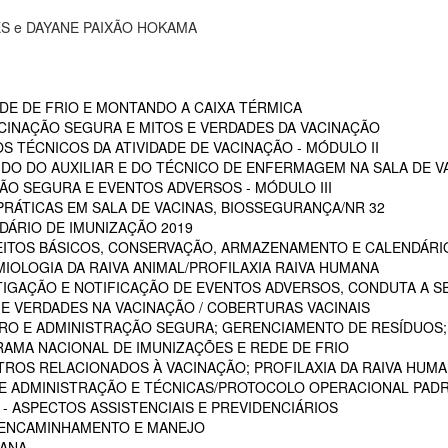
ES e DAYANE PAIXÃO HOKAMA
EDE DE FRIO E MONTANDO A CAIXA TÉRMICA
VACINAÇÃO SEGURA E MITOS E VERDADES DA VACINAÇÃO
S TÉCNICOS DA ATIVIDADE DE VACINAÇÃO - MÓDULO II
 DO DO AUXILIAR E DO TÉCNICO DE ENFERMAGEM NA SALA DE VA
ÇÃO SEGURA E EVENTOS ADVERSOS - MÓDULO III
PRÁTICAS EM SALA DE VACINAS, BIOSSEGURANÇA/NR 32
DÁRIO DE IMUNIZAÇÃO 2019
CEITOS BÁSICOS, CONSERVAÇÃO, ARMAZENAMENTO E CALENDÁRI
MIOLOGIA DA RAIVA ANIMAL/PROFILAXIA RAIVA HUMANA
STIGAÇÃO E NOTIFICAÇÃO DE EVENTOS ADVERSOS, CONDUTA A S
 E VERDADES NA VACINAÇÃO / COBERTURAS VACINAIS
ARO E ADMINISTRAÇÃO SEGURA; GERENCIAMENTO DE RESÍDUOS;
RAMA NACIONAL DE IMUNIZAÇÕES E REDE DE FRIO
STROS RELACIONADOS À VACINAÇÃO; PROFILAXIA DA RAIVA HUM
 DE ADMINISTRAÇÃO E TÉCNICAS/PROTOCOLO OPERACIONAL PADR
 ASPECTOS ASSISTENCIAIS E PREVIDENCIÁRIOS
, ENCAMINHAMENTO E MANEJO
MANA