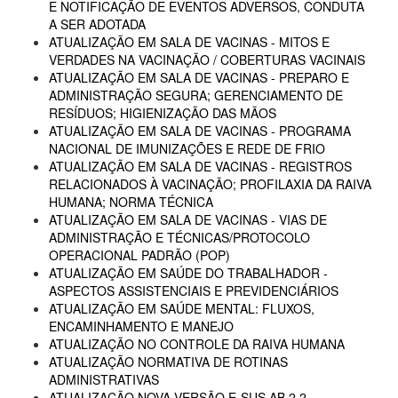
E NOTIFICAÇÃO DE EVENTOS ADVERSOS, CONDUTA
A SER ADOTADA
ATUALIZAÇÃO EM SALA DE VACINAS - MITOS E
VERDADES NA VACINAÇÃO / COBERTURAS VACINAIS
ATUALIZAÇÃO EM SALA DE VACINAS - PREPARO E
ADMINISTRAÇÃO SEGURA; GERENCIAMENTO DE
RESÍDUOS; HIGIENIZAÇÃO DAS MÃOS
ATUALIZAÇÃO EM SALA DE VACINAS - PROGRAMA
NACIONAL DE IMUNIZAÇÕES E REDE DE FRIO
ATUALIZAÇÃO EM SALA DE VACINAS - REGISTROS
RELACIONADOS À VACINAÇÃO; PROFILAXIA DA RAIVA
HUMANA; NORMA TÉCNICA
ATUALIZAÇÃO EM SALA DE VACINAS - VIAS DE
ADMINISTRAÇÃO E TÉCNICAS/PROTOCOLO
OPERACIONAL PADRÃO (POP)
ATUALIZAÇÃO EM SAÚDE DO TRABALHADOR -
ASPECTOS ASSISTENCIAIS E PREVIDENCIÁRIOS
ATUALIZAÇÃO EM SAÚDE MENTAL: FLUXOS,
ENCAMINHAMENTO E MANEJO
ATUALIZAÇÃO NO CONTROLE DA RAIVA HUMANA
ATUALIZAÇÃO NORMATIVA DE ROTINAS
ADMINISTRATIVAS
ATUALIZAÇÃO NOVA VERSÃO E-SUS AB 2.2