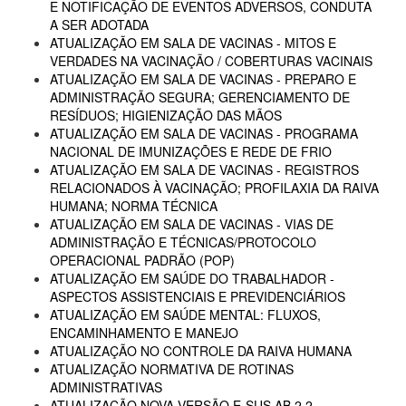
E NOTIFICAÇÃO DE EVENTOS ADVERSOS, CONDUTA
A SER ADOTADA
ATUALIZAÇÃO EM SALA DE VACINAS - MITOS E
VERDADES NA VACINAÇÃO / COBERTURAS VACINAIS
ATUALIZAÇÃO EM SALA DE VACINAS - PREPARO E
ADMINISTRAÇÃO SEGURA; GERENCIAMENTO DE
RESÍDUOS; HIGIENIZAÇÃO DAS MÃOS
ATUALIZAÇÃO EM SALA DE VACINAS - PROGRAMA
NACIONAL DE IMUNIZAÇÕES E REDE DE FRIO
ATUALIZAÇÃO EM SALA DE VACINAS - REGISTROS
RELACIONADOS À VACINAÇÃO; PROFILAXIA DA RAIVA
HUMANA; NORMA TÉCNICA
ATUALIZAÇÃO EM SALA DE VACINAS - VIAS DE
ADMINISTRAÇÃO E TÉCNICAS/PROTOCOLO
OPERACIONAL PADRÃO (POP)
ATUALIZAÇÃO EM SAÚDE DO TRABALHADOR -
ASPECTOS ASSISTENCIAIS E PREVIDENCIÁRIOS
ATUALIZAÇÃO EM SAÚDE MENTAL: FLUXOS,
ENCAMINHAMENTO E MANEJO
ATUALIZAÇÃO NO CONTROLE DA RAIVA HUMANA
ATUALIZAÇÃO NORMATIVA DE ROTINAS
ADMINISTRATIVAS
ATUALIZAÇÃO NOVA VERSÃO E-SUS AB 2.2