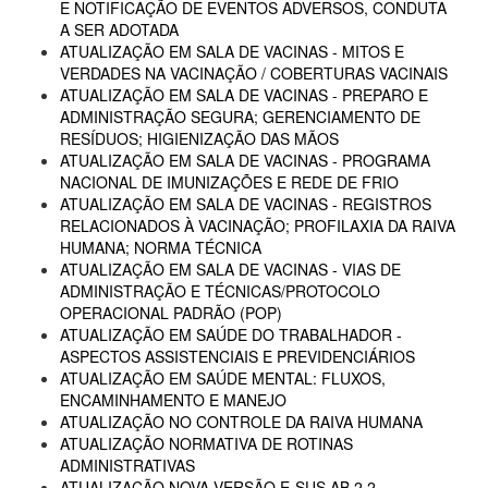
E NOTIFICAÇÃO DE EVENTOS ADVERSOS, CONDUTA
A SER ADOTADA
ATUALIZAÇÃO EM SALA DE VACINAS - MITOS E
VERDADES NA VACINAÇÃO / COBERTURAS VACINAIS
ATUALIZAÇÃO EM SALA DE VACINAS - PREPARO E
ADMINISTRAÇÃO SEGURA; GERENCIAMENTO DE
RESÍDUOS; HIGIENIZAÇÃO DAS MÃOS
ATUALIZAÇÃO EM SALA DE VACINAS - PROGRAMA
NACIONAL DE IMUNIZAÇÕES E REDE DE FRIO
ATUALIZAÇÃO EM SALA DE VACINAS - REGISTROS
RELACIONADOS À VACINAÇÃO; PROFILAXIA DA RAIVA
HUMANA; NORMA TÉCNICA
ATUALIZAÇÃO EM SALA DE VACINAS - VIAS DE
ADMINISTRAÇÃO E TÉCNICAS/PROTOCOLO
OPERACIONAL PADRÃO (POP)
ATUALIZAÇÃO EM SAÚDE DO TRABALHADOR -
ASPECTOS ASSISTENCIAIS E PREVIDENCIÁRIOS
ATUALIZAÇÃO EM SAÚDE MENTAL: FLUXOS,
ENCAMINHAMENTO E MANEJO
ATUALIZAÇÃO NO CONTROLE DA RAIVA HUMANA
ATUALIZAÇÃO NORMATIVA DE ROTINAS
ADMINISTRATIVAS
ATUALIZAÇÃO NOVA VERSÃO E-SUS AB 2.2