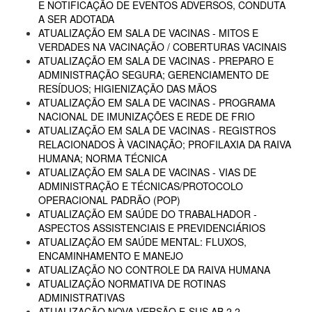
E NOTIFICAÇÃO DE EVENTOS ADVERSOS, CONDUTA
A SER ADOTADA
ATUALIZAÇÃO EM SALA DE VACINAS - MITOS E
VERDADES NA VACINAÇÃO / COBERTURAS VACINAIS
ATUALIZAÇÃO EM SALA DE VACINAS - PREPARO E
ADMINISTRAÇÃO SEGURA; GERENCIAMENTO DE
RESÍDUOS; HIGIENIZAÇÃO DAS MÃOS
ATUALIZAÇÃO EM SALA DE VACINAS - PROGRAMA
NACIONAL DE IMUNIZAÇÕES E REDE DE FRIO
ATUALIZAÇÃO EM SALA DE VACINAS - REGISTROS
RELACIONADOS À VACINAÇÃO; PROFILAXIA DA RAIVA
HUMANA; NORMA TÉCNICA
ATUALIZAÇÃO EM SALA DE VACINAS - VIAS DE
ADMINISTRAÇÃO E TÉCNICAS/PROTOCOLO
OPERACIONAL PADRÃO (POP)
ATUALIZAÇÃO EM SAÚDE DO TRABALHADOR -
ASPECTOS ASSISTENCIAIS E PREVIDENCIÁRIOS
ATUALIZAÇÃO EM SAÚDE MENTAL: FLUXOS,
ENCAMINHAMENTO E MANEJO
ATUALIZAÇÃO NO CONTROLE DA RAIVA HUMANA
ATUALIZAÇÃO NORMATIVA DE ROTINAS
ADMINISTRATIVAS
ATUALIZAÇÃO NOVA VERSÃO E-SUS AB 2.2