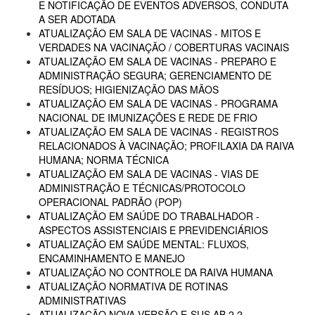
E NOTIFICAÇÃO DE EVENTOS ADVERSOS, CONDUTA
A SER ADOTADA
ATUALIZAÇÃO EM SALA DE VACINAS - MITOS E
VERDADES NA VACINAÇÃO / COBERTURAS VACINAIS
ATUALIZAÇÃO EM SALA DE VACINAS - PREPARO E
ADMINISTRAÇÃO SEGURA; GERENCIAMENTO DE
RESÍDUOS; HIGIENIZAÇÃO DAS MÃOS
ATUALIZAÇÃO EM SALA DE VACINAS - PROGRAMA
NACIONAL DE IMUNIZAÇÕES E REDE DE FRIO
ATUALIZAÇÃO EM SALA DE VACINAS - REGISTROS
RELACIONADOS À VACINAÇÃO; PROFILAXIA DA RAIVA
HUMANA; NORMA TÉCNICA
ATUALIZAÇÃO EM SALA DE VACINAS - VIAS DE
ADMINISTRAÇÃO E TÉCNICAS/PROTOCOLO
OPERACIONAL PADRÃO (POP)
ATUALIZAÇÃO EM SAÚDE DO TRABALHADOR -
ASPECTOS ASSISTENCIAIS E PREVIDENCIÁRIOS
ATUALIZAÇÃO EM SAÚDE MENTAL: FLUXOS,
ENCAMINHAMENTO E MANEJO
ATUALIZAÇÃO NO CONTROLE DA RAIVA HUMANA
ATUALIZAÇÃO NORMATIVA DE ROTINAS
ADMINISTRATIVAS
ATUALIZAÇÃO NOVA VERSÃO E-SUS AB 2.2