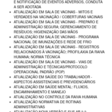
E NOTIFICAÇÃO DE EVENTOS ADVERSOS, CONDUTA
A SER ADOTADA
ATUALIZAÇÃO EM SALA DE VACINAS - MITOS E
VERDADES NA VACINAÇÃO / COBERTURAS VACINAIS
ATUALIZAÇÃO EM SALA DE VACINAS - PREPARO E
ADMINISTRAÇÃO SEGURA; GERENCIAMENTO DE
RESÍDUOS; HIGIENIZAÇÃO DAS MÃOS
ATUALIZAÇÃO EM SALA DE VACINAS - PROGRAMA
NACIONAL DE IMUNIZAÇÕES E REDE DE FRIO
ATUALIZAÇÃO EM SALA DE VACINAS - REGISTROS
RELACIONADOS À VACINAÇÃO; PROFILAXIA DA RAIVA
HUMANA; NORMA TÉCNICA
ATUALIZAÇÃO EM SALA DE VACINAS - VIAS DE
ADMINISTRAÇÃO E TÉCNICAS/PROTOCOLO
OPERACIONAL PADRÃO (POP)
ATUALIZAÇÃO EM SAÚDE DO TRABALHADOR -
ASPECTOS ASSISTENCIAIS E PREVIDENCIÁRIOS
ATUALIZAÇÃO EM SAÚDE MENTAL: FLUXOS,
ENCAMINHAMENTO E MANEJO
ATUALIZAÇÃO NO CONTROLE DA RAIVA HUMANA
ATUALIZAÇÃO NORMATIVA DE ROTINAS
ADMINISTRATIVAS
ATUALIZAÇÃO NOVA VERSÃO E-SUS AB 2.2