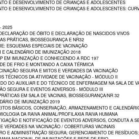
NTO E DESENVOLVIMENTO DE CRIANÇAS E ADOLESCENTES
NTO E DESENVOLVIMENTO DE CRIANÇAS E ADOLESCENTES: CUR
 2025
 DECLARAÇÃO DE ÓBITO E DECLARAÇÃO DE NASCIDOS VIVOS
OAS PRÁTICAS, BIOSSEGURANÇA E NR32
RIE: ESQUEMAS ESPECIAIS DE VACINAÇÃO
NI E CALENDÁRIO DE IMUNIZAÇÃO 2018
POP EM IMUNIZAÇÃO E CONHECENDO A RDC 197
EDE DE FRIO E MONTANDO A CAIXA TÉRMICA
VACINAÇÃO SEGURA E MITOS E VERDADES DA VACINAÇÃO
S TÉCNICOS DA ATIVIDADE DE VACINAÇÃO - MÓDULO II
 DO DO AUXILIAR E DO TÉCNICO DE ENFERMAGEM NA SALA DE VA
ÇÃO SEGURA E EVENTOS ADVERSOS - MÓDULO III
PRÁTICAS EM SALA DE VACINAS, BIOSSEGURANÇA/NR 32
DÁRIO DE IMUNIZAÇÃO 2019
CEITOS BÁSICOS, CONSERVAÇÃO, ARMAZENAMENTO E CALENDÁRI
MIOLOGIA DA RAIVA ANIMAL/PROFILAXIA RAIVA HUMANA
STIGAÇÃO E NOTIFICAÇÃO DE EVENTOS ADVERSOS, CONDUTA A S
 E VERDADES NA VACINAÇÃO / COBERTURAS VACINAIS
ARO E ADMINISTRAÇÃO SEGURA; GERENCIAMENTO DE RESÍDUOS;
RAMA NACIONAL DE IMUNIZAÇÕES E REDE DE FRIO