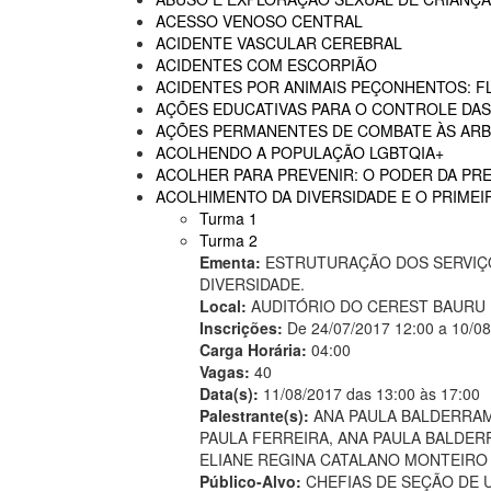
ACESSO VENOSO CENTRAL
ACIDENTE VASCULAR CEREBRAL
ACIDENTES COM ESCORPIÃO
ACIDENTES POR ANIMAIS PEÇONHENTOS: F
AÇÕES EDUCATIVAS PARA O CONTROLE DA
AÇÕES PERMANENTES DE COMBATE ÀS AR
ACOLHENDO A POPULAÇÃO LGBTQIA+
ACOLHER PARA PREVENIR: O PODER DA P
ACOLHIMENTO DA DIVERSIDADE E O PRIMEI
Turma 1
Turma 2
Ementa:
ESTRUTURAÇÃO DOS SERVIÇO
DIVERSIDADE.
Local:
AUDITÓRIO DO CEREST BAURU
Inscrições:
De 24/07/2017 12:00 a 10/0
Carga Horária:
04:00
Vagas:
40
Data(s):
11/08/2017 das 13:00 às 17:00
Palestrante(s):
ANA PAULA BALDERRAM
PAULA FERREIRA, ANA PAULA BALDER
ELIANE REGINA CATALANO MONTEIRO 
Público-Alvo:
CHEFIAS DE SEÇÃO DE U