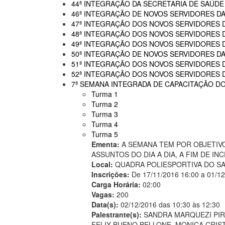
44ª INTEGRAÇÃO DA SECRETARIA DE SAÚDE
46ª INTEGRAÇÃO DE NOVOS SERVIDORES D
47ª INTEGRAÇÃO DOS NOVOS SERVIDORES 
48ª INTEGRAÇÃO DOS NOVOS SERVIDORES 
49ª INTEGRAÇÃO DOS NOVOS SERVIDORES 
50ª INTEGRAÇÃO DE NOVOS SERVIDORES DA
51ª INTEGRAÇÃO DOS NOVOS SERVIDORES 
52ª INTEGRAÇÃO DOS NOVOS SERVIDORES 
7ª SEMANA INTEGRADA DE CAPACITAÇÃO DO
Turma 1
Turma 2
Turma 3
Turma 4
Turma 5
Ementa:
A SEMANA TEM POR OBJETIVO
ASSUNTOS DO DIA A DIA, A FIM DE 
Local:
QUADRA POLIESPORTIVA DO SA
Inscrições:
De 17/11/2016 16:00 a 01/1
Carga Horária:
02:00
Vagas:
200
Data(s):
02/12/2016 das 10:30 às 12:30
Palestrante(s):
SANDRA MARQUEZI PIR
FELIX BUENO BELLONE, MONICA CRIST