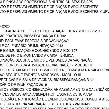
I E PNSA AOS PROFISSIONAIS NUTRICIONISTAS DA APS
NTO E DESENVOLVIMENTO DE CRIANÇAS E ADOLESCENTES
NTO E DESENVOLVIMENTO DE CRIANÇAS E ADOLESCENTES: CUR
 2025
 DECLARAÇÃO DE ÓBITO E DECLARAÇÃO DE NASCIDOS VIVOS
OAS PRÁTICAS, BIOSSEGURANÇA E NR32
RIE: ESQUEMAS ESPECIAIS DE VACINAÇÃO
NI E CALENDÁRIO DE IMUNIZAÇÃO 2018
POP EM IMUNIZAÇÃO E CONHECENDO A RDC 197
EDE DE FRIO E MONTANDO A CAIXA TÉRMICA
VACINAÇÃO SEGURA E MITOS E VERDADES DA VACINAÇÃO
S TÉCNICOS DA ATIVIDADE DE VACINAÇÃO - MÓDULO II
 DO DO AUXILIAR E DO TÉCNICO DE ENFERMAGEM NA SALA DE VA
ÇÃO SEGURA E EVENTOS ADVERSOS - MÓDULO III
PRÁTICAS EM SALA DE VACINAS, BIOSSEGURANÇA/NR 32
DÁRIO DE IMUNIZAÇÃO 2019
CEITOS BÁSICOS, CONSERVAÇÃO, ARMAZENAMENTO E CALENDÁRI
MIOLOGIA DA RAIVA ANIMAL/PROFILAXIA RAIVA HUMANA
STIGAÇÃO E NOTIFICAÇÃO DE EVENTOS ADVERSOS, CONDUTA A S
 E VERDADES NA VACINAÇÃO / COBERTURAS VACINAIS
ARO E ADMINISTRAÇÃO SEGURA; GERENCIAMENTO DE RESÍDUOS;