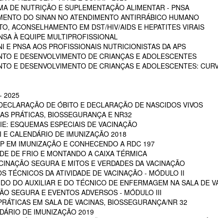
A DE NUTRIÇÃO E SUPLEMENTAÇÃO ALIMENTAR - PNSA
MENTO DO SINAN NO ATENDIMENTO ANTIRRÁBICO HUMANO
, ACONSELHAMENTO EM DST/HIV/AIDS E HEPATITES VIRAIS
NSA À EQUIPE MULTIPROFISSIONAL
I E PNSA AOS PROFISSIONAIS NUTRICIONISTAS DA APS
NTO E DESENVOLVIMENTO DE CRIANÇAS E ADOLESCENTES
NTO E DESENVOLVIMENTO DE CRIANÇAS E ADOLESCENTES: CUR
 2025
 DECLARAÇÃO DE ÓBITO E DECLARAÇÃO DE NASCIDOS VIVOS
OAS PRÁTICAS, BIOSSEGURANÇA E NR32
RIE: ESQUEMAS ESPECIAIS DE VACINAÇÃO
NI E CALENDÁRIO DE IMUNIZAÇÃO 2018
POP EM IMUNIZAÇÃO E CONHECENDO A RDC 197
EDE DE FRIO E MONTANDO A CAIXA TÉRMICA
VACINAÇÃO SEGURA E MITOS E VERDADES DA VACINAÇÃO
S TÉCNICOS DA ATIVIDADE DE VACINAÇÃO - MÓDULO II
 DO DO AUXILIAR E DO TÉCNICO DE ENFERMAGEM NA SALA DE VA
ÇÃO SEGURA E EVENTOS ADVERSOS - MÓDULO III
PRÁTICAS EM SALA DE VACINAS, BIOSSEGURANÇA/NR 32
DÁRIO DE IMUNIZAÇÃO 2019