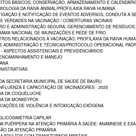
CEITOS BÁSICOS, CONSERVAÇÃO, ARMAZENAMENTO E CALENDÁRI
MIOLOGIA DA RAIVA ANIMAL/PROFILAXIA RAIVA HUMANA
STIGAÇÃO E NOTIFICAÇÃO DE EVENTOS ADVERSOS, CONDUTA A S
 E VERDADES NA VACINAÇÃO / COBERTURAS VACINAIS
ARO E ADMINISTRAÇÃO SEGURA; GERENCIAMENTO DE RESÍDUOS;
RAMA NACIONAL DE IMUNIZAÇÕES E REDE DE FRIO
STROS RELACIONADOS À VACINAÇÃO; PROFILAXIA DA RAIVA HUM
 DE ADMINISTRAÇÃO E TÉCNICAS/PROTOCOLO OPERACIONAL PADR
 ASPECTOS ASSISTENCIAIS E PREVIDENCIÁRIOS
, ENCAMINHAMENTO E MANEJO
MANA
INISTRATIVAS
A SECRETARIA MUNICIPAL DE SAÚDE DE BAURU
NFLUENZA E CAPACITAÇÃO DE VACINADORES - 2025
CIA DA COQUELUCHE
CIA DA MONKEYPOX
ICAÇÕES DE VIOLÊNCIA E INTOXICAÇÃO EXÓGENA
LICOSIMETRIA CAPILAR
DA PUÉRPERA NA ATENÇÃO PRIMÁRIA À SAÚDE: ANAMNESE E EXA
ÇÃO DA ATENÇÃO PRIMÁRIA
EM ADULTOS COM TRANSTORNOS MENTAIS